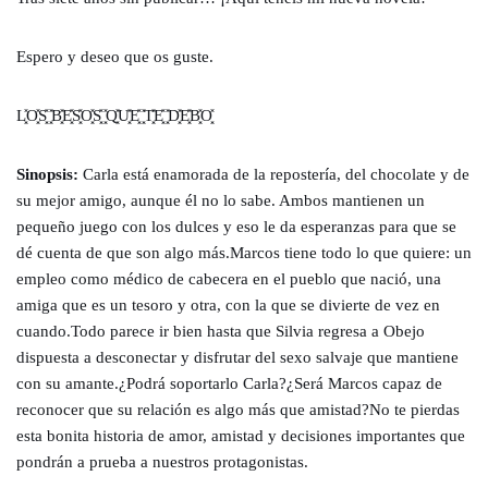
Espero y deseo que os guste.
L͓̽O͓̽S͓̽ ͓̽B͓̽E͓̽S͓̽O͓̽S͓̽ ͓̽Q͓̽U͓̽E͓̽ ͓̽T͓̽E͓̽ ͓̽D͓̽E͓̽B͓̽O͓̽
Sinopsis:
Carla está enamorada de la repostería, del chocolate y de
su mejor amigo, aunque él no lo sabe. Ambos mantienen un
pequeño juego con los dulces y eso le da esperanzas para que se
dé cuenta de que son algo más.Marcos tiene todo lo que quiere: un
empleo como médico de cabecera en el pueblo que nació, una
amiga que es un tesoro y otra, con la que se divierte de vez en
cuando.Todo parece ir bien hasta que Silvia regresa a Obejo
dispuesta a desconectar y disfrutar del sexo salvaje que mantiene
con su amante.¿Podrá soportarlo Carla?¿Será Marcos capaz de
reconocer que su relación es algo más que amistad?No te pierdas
esta bonita historia de amor, amistad y decisiones importantes que
pondrán a prueba a nuestros protagonistas.