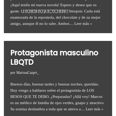
¡Aquí tenéis mi nueva novela! Espero y deseo que os
guste. L͓̽O͓̽S͓̽ ͓̽B͓̽E͓̽S͓̽O͓̽S͓̽ ͓̽Q͓̽U͓̽E͓̽ ͓̽T͓̽E͓̽ ͓̽D͓̽E͓̽B͓̽O͓̽ Sinopsis: Carla está
enamorada de la repostería, del chocolate y de su mejor
amigo, aunque él no lo sabe. Ambos…
Leer más »
Protagonista masculino
LBQTD
por
MarissaCazpri_
Buenos días, buenas tardes y buenas noches, queridas.
Hoy vengo a hablaros sobre el protagonista de LOS
BESOS QUE TE DEBO. ¿Preparadas? ¡Allá voy! Marcos
es un médico de familia de ojos verdes, guapo y atractivo.
Su sonrisa deslumbra a toda que se atreva a…
Leer más »