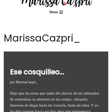
Menu
Saltar
al
contenido
MarissaCazpri_
Ese cosquilleo…
por
MarissaCazpri_
Dejo que las notas que salen del altavoz de mi ordenador
de sobremesa se adentren en mi cuerpo, vibrando,
deseosas de llegar hasta mi corazón, hasta mi alma. Y yo
las dejo porque hace casi dos años que permanezco