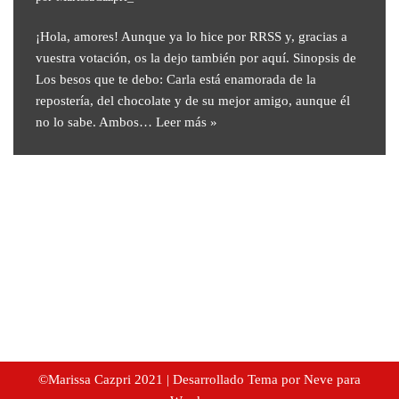
¡Hola, amores! Aunque ya lo hice por RRSS y, gracias a
vuestra votación, os la dejo también por aquí. Sinopsis de
Los besos que te debo: Carla está enamorada de la
repostería, del chocolate y de su mejor amigo, aunque él
no lo sabe. Ambos…
Leer más »
©Marissa Cazpri 2021
| Desarrollado Tema por Neve para