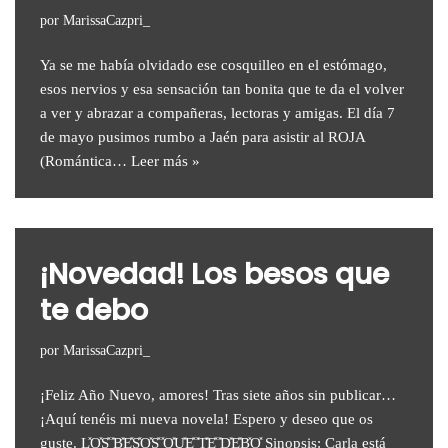
por
MarissaCazpri_
Ya se me había olvidado ese cosquilleo en el estómago,
esos nervios y esa sensación tan bonita que te da el volver
a ver y abrazar a compañeras, lectoras y amigas. El día 7
de mayo pusimos rumbo a Jaén para asistir al ROJA
(Romántica…
Leer más »
¡Novedad! Los besos que
te debo
por
MarissaCazpri_
¡Feliz Año Nuevo, amores! Tras siete años sin publicar…
¡Aquí tenéis mi nueva novela! Espero y deseo que os
guste. L͓̽O͓̽S͓̽ ͓̽B͓̽E͓̽S͓̽O͓̽S͓̽ ͓̽Q͓̽U͓̽E͓̽ ͓̽T͓̽E͓̽ ͓̽D͓̽E͓̽B͓̽O͓̽ Sinopsis: Carla está